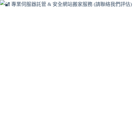
跳
至
主
要
內
容