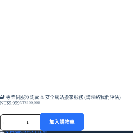
🔐 專業伺服器託管 & 安全網站搬家服務 (請聯絡我們評估)
NT$
9,999
NT$
100,000
原
目
始
前
🔐
價
價
加入購物車
專
格：
格：
業