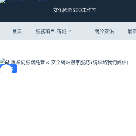
NT$100,000。
NT$9,999。
伺
服
安佑國際SEO工作室
器
託
管
首頁
服務項目-商城
關於安佑
最
&
安
全
網
站
搬
特價
家
服
務
(請
聯
絡
我
們
評
估)
數