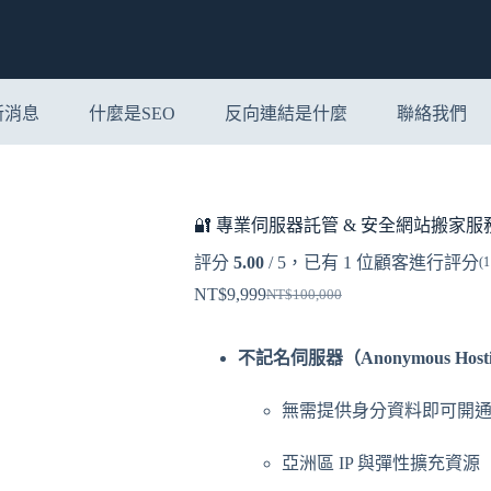
新消息
什麼是SEO
反向連結是什麼
聯絡我們
🔐 專業伺服器託管 & 安全網站搬家服
評分
5.00
/ 5，已有
1
位顧客進行評分
(
1
NT$
9,999
NT$
100,000
原
目
始
前
不記名伺服器（Anonymous Host
價
價
格：
格：
無需提供身分資料即可開
NT$100,000。
NT$9,999。
亞洲區 IP 與彈性擴充資源