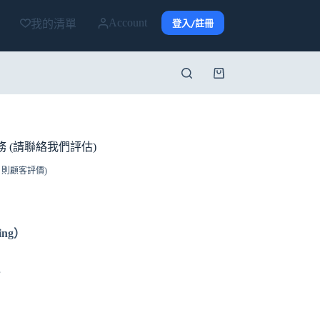
Account
登入/註冊
我的清單
購
物
車
務 (請聯絡我們評估)
則顧客評價)
ing）
通