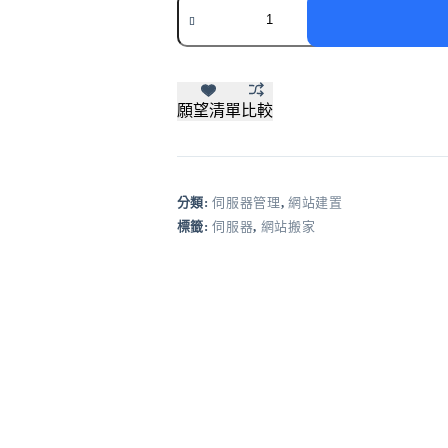
專
業
伺
服
器
願望清單
比較
託
管
&
安
分類:
伺服器管理
,
網站建置
全
網
標籤:
伺服器
,
網站搬家
站
搬
家
服
務
(請
聯
絡
我
們