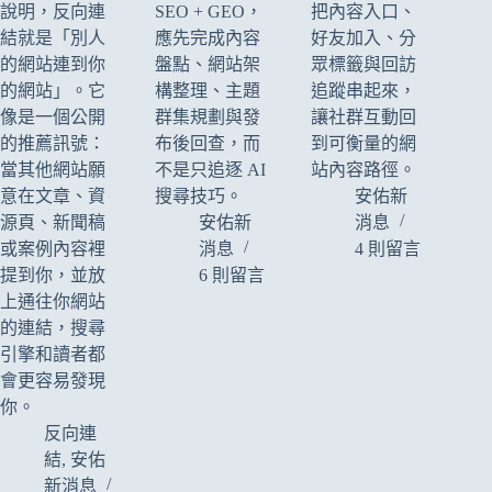
說明，反向連
SEO + GEO，
把內容入口、
結就是「別人
應先完成內容
好友加入、分
的網站連到你
盤點、網站架
眾標籤與回訪
的網站」。它
構整理、主題
追蹤串起來，
像是一個公開
群集規劃與發
讓社群互動回
的推薦訊號：
布後回查，而
到可衡量的網
當其他網站願
不是只追逐 AI
站內容路徑。
意在文章、資
搜尋技巧。
安佑新
源頁、新聞稿
安佑新
消息
或案例內容裡
消息
4 則留言
提到你，並放
6 則留言
上通往你網站
的連結，搜尋
引擎和讀者都
會更容易發現
你。
反向連
結
,
安佑
新消息