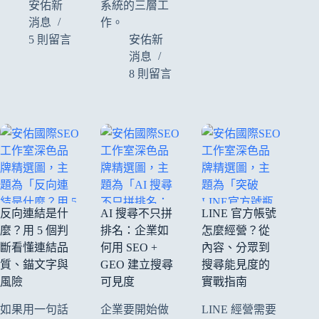
安佑新
系統的三層工
消息
作。
5 則留言
安佑新
消息
8 則留言
反向連結是什
AI 搜尋不只拼
LINE 官方帳號
麼？用 5 個判
排名：企業如
怎麼經營？從
斷看懂連結品
何用 SEO +
內容、分眾到
質、錨文字與
GEO 建立搜尋
搜尋能見度的
風險
可見度
實戰指南
如果用一句話
企業要開始做
LINE 經營需要