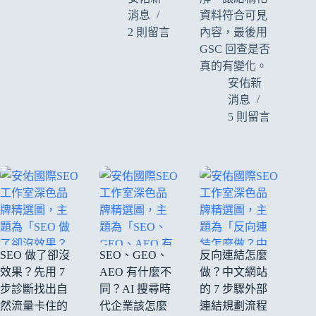
消息
資料符合可見
2 則留言
內容，最後用
GSC 回查是否
真的有變化。
安佑新
消息
5 則留言
SEO 做了卻沒
SEO、GEO、
反向連結怎麼
效果？先用 7
AEO 有什麼不
做？中文網站
步診斷找出自
同？AI 搜尋時
的 7 步驟外部
然流量卡住的
代企業該怎麼
連結規劃流程