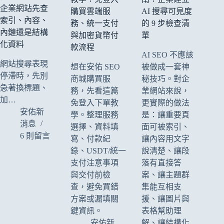
企業網站先查
購買雲端服
AI 搜尋可見度
索引、內容、
務、統一支付
的 9 步檢查清
內鏈還是結構
與加密貨幣付
單
化資料
款流程
AI SEO 不應該
網站搜尋表現
想在安佑 SEO
被做成一套神
停滯時，先別
商城購買服
秘技巧。對企
急著換標題、
務，先看這篇
業網站來說，
加…
免登入下單教
更實際的做法
安佑新
學。整理服務
是：讓重要頁
消息
選擇、資料填
面可被索引、
6 則留言
寫、付款紀
讓內容用文字
錄、USDT/統一
說清楚、讓段
支付注意事項
落有直接答
與交付前檢
案、讓主題群
查，避免買錯
集能互相支
方案或漏填關
援、讓圖片與
鍵資訊。
表格幫助理
安佑新
解、讓結構化