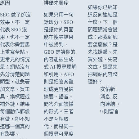
原因
排優先順序
如果你已經知
SEO 做了卻沒
如果只用一句
道反向連結是
效果，不一定
話區分，SEO
什麼，下一個
代表 SEO 沒
是讓你的頁面
問題通常會變
用，也不一定
能在搜尋結果
成：那我到底
代表你需要馬
中被找到，
要怎麼做？是
上重寫全站。
GEO 是讓你的
先找媒體、先
更常見的情況
內容能被生成
買外鏈、先寫
是：網站沒有
式 AI 搜尋理解
文章，還是先
先分清楚問題
和引用，AEO
把網站內容整
類型，就急著
則是把答案整
理好？
加文章、買工
理成更容易被
安佑新
具、換標題或
摘要、語音、
消息
,
反
補外鏈，結果
問答介面讀懂
向連結
每個動作都像
的形式。三者
9 則留言
有做，卻不知
不是互相取
道哪一個真的
代，而是同一
有影響。
個搜尋可見度