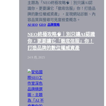
AI SEO
GEO
品牌策略
NEO終極攻略🧠｜別只讓AI認識
你，更要讓它「徹底信服」你！
打造品牌的數位權威資產
24 9 月, 2025