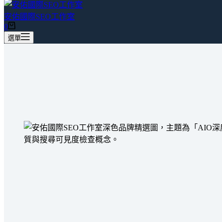
安佑國際SEO工作室
0
選單